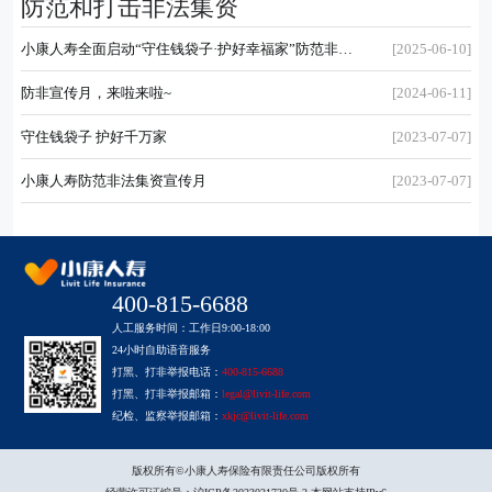
防范和打击非法集资
消费者权益保护
消费者风险提示
小康人寿全面启动“守住钱袋子·护好幸福家”防范非法
[2025-06-10]
健康管理服务
金融活动宣传月活动
防非宣传月，来啦来啦~
[2024-06-11]
隐私政策
守住钱袋子 护好千万家
[2023-07-07]
小康人寿防范非法集资宣传月
[2023-07-07]
400-815-6688
人工服务时间：工作日9:00-18:00
24小时自助语音服务
打黑、打非举报电话：
400-815-6688
打黑、打非举报邮箱：
legal@livit-life.com
纪检、监察举报邮箱：
xkjc@livit-life.com
版权所有©小康人寿保险有限责任公司版权所有