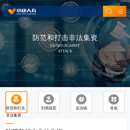
首页
走进小康
防范和打击非法集资
公司介绍
新闻中心
GUARD AGAINST
ATTACK
股东介绍
公司新闻
产品商城
企业文化
股东新闻
健康险
合规专栏
媒体报道
寿险
防范和打击非法集资
客户服务
公告栏
意外险
扫黑除恶
个人保单查询验真
信息披露
年金险
反洗钱
保全服务
新型产品
基本信息
诚聘英才
其他
投保服务
年度信息
防范和打击
扫黑除恶
反洗钱
其他
加入我们
理赔服务
重大事项
非法集资
招聘职位
单证下载
专项信息
投诉服务