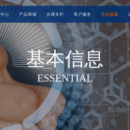
闻中心
产品商城
合规专栏
客户服务
信息披露
基本信息
走进小康
新闻中心
产品商城
合规专栏
客户服务
信息披露
诚聘英才
— 小康所在 心之所安
— 小康所在 心之所安
— 小康所在 心之所安
— 小康所在 心之所安
— 小康所在 心之所安
— 小康所在 心之所安
— 小康所在 心之所安
个人保单查询验真
保全服务
ESSENTIAL
公司介绍
公司新闻
健康险
防范和打击非法集资
单证下载
基本信息
加入我们
寿险
股东介绍
股东新闻
投诉服务
年度信息
招聘职位
扫黑除恶
意外
健康管理服务