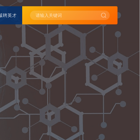
诚聘英才
投保服务
理赔服务
险
企业文化
媒体报道
消费者权益保护
重大事项
反洗钱
年金险
公告栏
专项信息
消费者风险提示
其他
新型产品