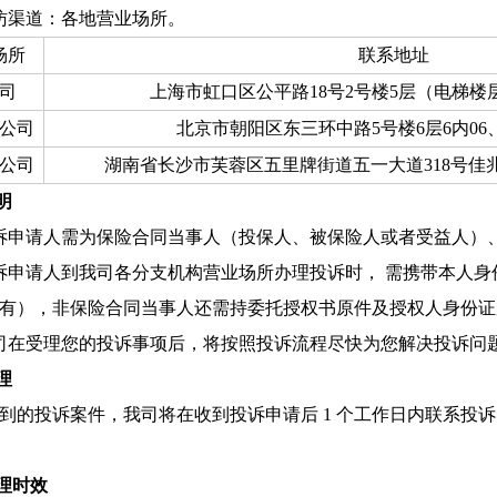
访渠道：各地营业场所。
场所
联系地址
司
上海市虹口区公平路18号2号楼5层（电梯楼层
公司
北京市朝阳区东三环中路5号楼6层6内06、
公司
湖南省长沙市芙蓉区五里牌街道五一大道318号佳兆业广场
明
诉申请人需为保险合同当事人（投保人、被保险人或者受益人）
诉申请人到我司各分支机构营业场所办理投诉时， 需携带本人
有），非保险合同当事人还需持委托授权书原件及授权人身份证
司在受理您的投诉事项后，将按照投诉流程尽快为您解决投诉问
理
到的投诉案件，我司将在收到投诉申请后 1 个工作日内联系投
处理时效