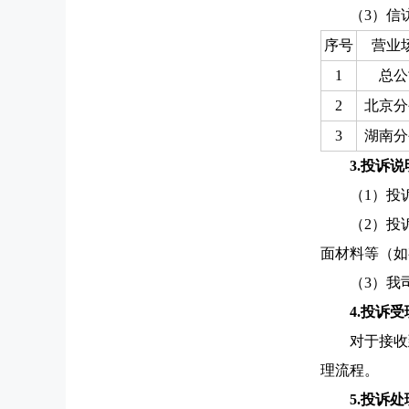
（3）信
序号
营业
1
总公
2
北京分
3
湖南分
3.投诉说
（1）投
（2）投
面材料等（如
（3）我
4.投诉受
对于接收
理流程。
5.投诉