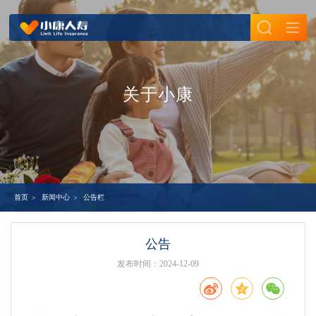
首页
走进小康
关于小康
公司介绍
新闻中心
股东介绍
公司新闻
产品商城
企业文化
股东新闻
健康险
合规专栏
媒体报道
寿险
防范和打击非法集资
客户服务
公告栏
意外险
新闻中心
公告栏
首页
>
>
扫黑除恶
个人保单查询验真
信息披露
年金险
反洗钱
保全服务
新型产品
基本信息
诚聘英才
其他
公告
投保服务
年度信息
发布时间：
2024-12-09
加入我们
理赔服务
重大事项
招聘职位
单证下载
专项信息
投诉服务